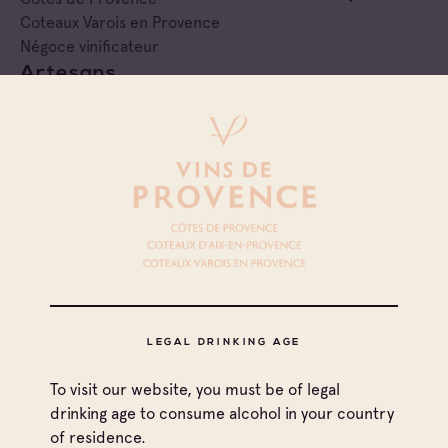
Coteaux Varois en Provence
Négoce vinificateur
Artesans
Côtes de Provence
Cave particulière
Arthur Seignez Viticulture
Côtes de Provence
Negociant
Aspras Latz
LEGAL DRINKING AGE
Côtes de Provence
To visit our website, you must be of legal
Côtes de Provence Fréjus
drinking age to consume alcohol in your country
Négoce vinificateur
of residence.
Azur Wine Selection