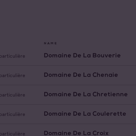
x Varois en
nce
de Provence
All families
de Provence Fréjus
Cave coopérative
NAME
de Provence La
Cave particulière
Domaine De La Bouverie
particulière
de Provence Notre
Négoce vinificateur
des Anges
Domaine De La Chenaie
particulière
de Provence
Negociant
feu
Domaine De La Chretienne
particulière
de Provence Sainte
Négociant Etranger
e
Négociant Extérieur
Domaine De La Coulerette
particulière
Négociant Local
Domaine De La Croix
particulière