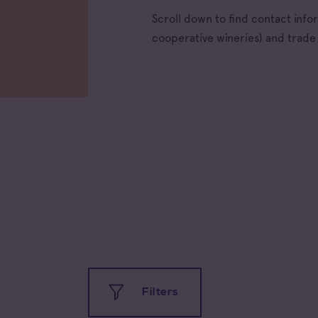
Scroll down to find contact inf
cooperative wineries) and trad
All app
Filters
Coteau
Prove