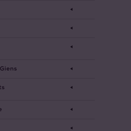
 Giens
ts
e