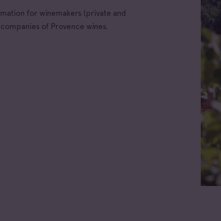
ormation for winemakers (private and
e companies of Provence wines.
ellations
x d'Aix-en-
nce