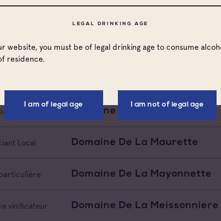
LEGAL DRINKING AGE
our website, you must be of legal drinking age to consume alcoho
Domaine De La Giscle
particulière
of residence.
Domaine De La Marseillaise
particulière
I am of legal age
I am not of legal age
Domaine De La Maurette
particulière
Domaine De La Maurette
iant Local
Domaine De La Mayonnette
particulière
Domaine De La Meissonniere
e vinificateur