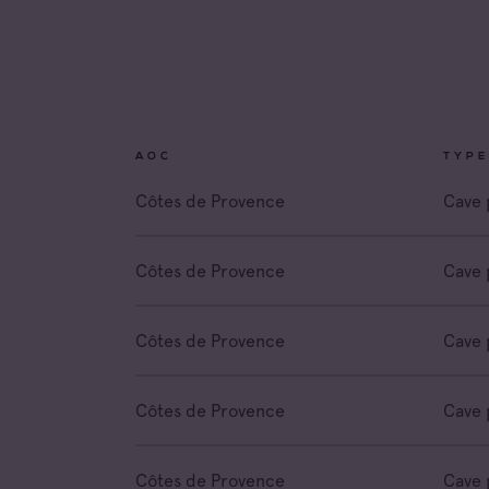
Coteau
Prove
Côtes 
Côtes 
AOC
TYPE
Côtes 
Londe
Côtes de Provence
Cave 
Côtes 
Dame 
Côtes de Provence
Cave 
Côtes 
Pierre
Côtes de Provence
Cave 
Côtes 
Victoir
Côtes de Provence
Cave 
Côtes de Provence
Cave 