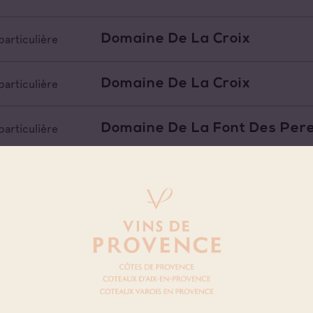
Domaine De La Croix
particulière
Domaine De La Croix
particulière
Domaine De La Font Des Per
particulière
Domaine De La Fouquette
particulière
Domaine De La Fouquette
e vinificateur
Domaine De La Garnaude
particulière