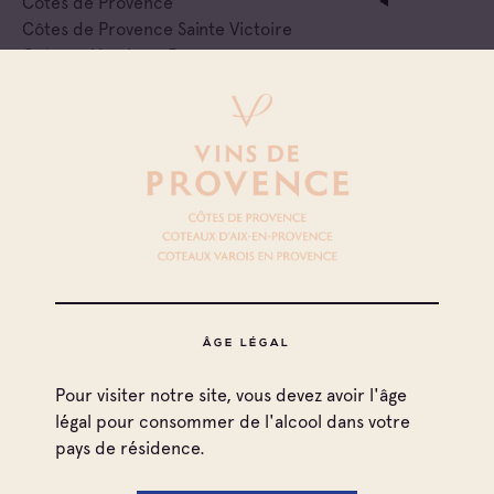
Côtes de Provence
Côtes de Provence Sainte Victoire
Coteaux Varois en Provence
Négociant Local
Giambagli
Côtes de Provence
Côtes de Provence Sainte Victoire
Coteaux d'Aix-en-Provence
Côtes de Provence Notre Dame des Anges
Négociant Local
Estandon
ÂGE LÉGAL
Côtes de Provence
Pour visiter notre site, vous devez avoir l'âge
Côtes de Provence Sainte Victoire
légal pour consommer de l'alcool dans votre
Cave particulière
pays de résidence.
Scea Domaines Quiot En Provence