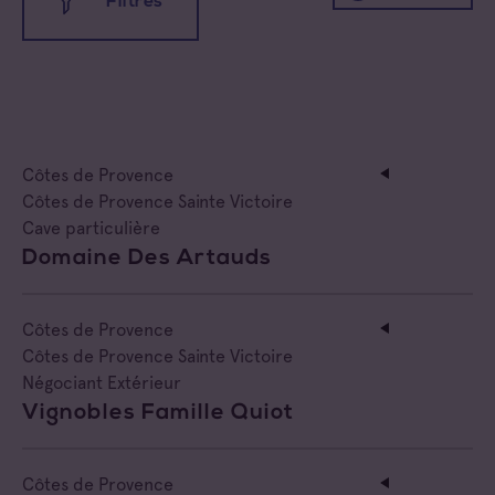
Filtres
Toutes les appellations
Côtes de Provence
Coteaux d'Aix-en-Provence
Toutes les familles
Côtes de Provence Sainte Victoire
Cave particulière
Coteaux Varois en Provence
Cave coopérative
Domaine Des Artauds
Côtes de Provence
Cave particulière
Côtes de Provence
Côtes de Provence Fréjus
Négoce vinificateur
Côtes de Provence Sainte Victoire
Négociant Extérieur
Côtes de Provence La Londe
Negociant
Vignobles Famille Quiot
Côtes de Provence Notre Dame des Anges
Négociant Etranger
Côtes de Provence