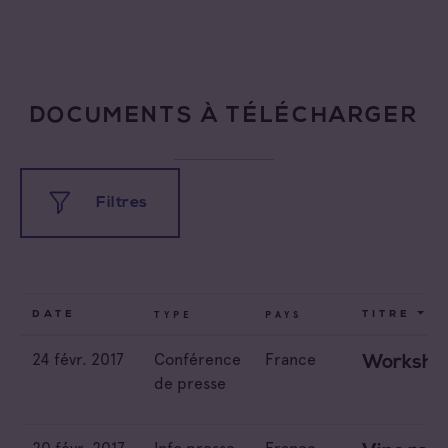
DOCUMENTS À TÉLÉCHARGER
Filtres
Tous les types
TYPE
PAYS
DATE
TITRE
24 févr. 2017
Conférence
France
Conférence de presse
Workshop
Tous les pays
de presse
Dossier de presse
Canada