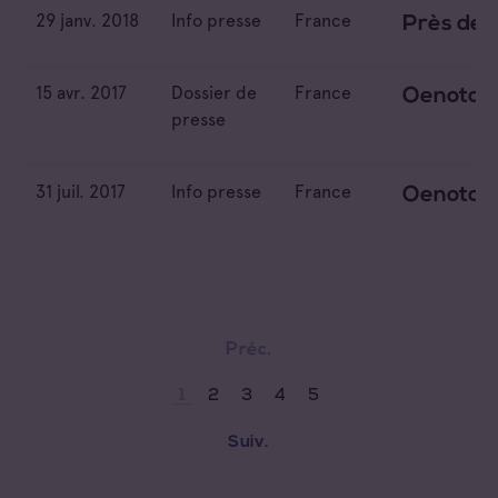
29 janv. 2018
Info presse
France
Près de 2
15 avr. 2017
Dossier de
France
Oenotour
presse
31 juil. 2017
Info presse
France
Oenotour
Préc.
2
3
4
5
1
Suiv.