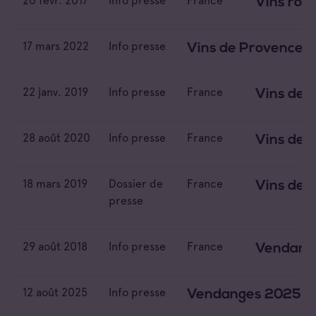
20 févr. 2017
Info presse
France
Vins rosé
Info presse
France
17 mars 2022
Info presse
Vins de Provence r
Royaume-Uni
États-Unis
22 janv. 2019
Info presse
France
Vins de 
28 août 2020
Info presse
France
Vins de 
18 mars 2019
Dossier de
France
Vins de 
presse
29 août 2018
Info presse
France
Vendange
12 août 2025
Info presse
Vendanges 2025 : Q