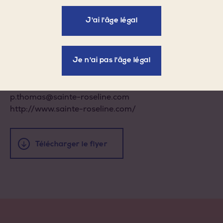
année, le Château Sainte Roseline accueillera, du 7 juillet
au 30 septembre, l’exposition de sculptures des artistes
J'ai l'âge légal
Gottfried HONEGGER et Francisco SOBRINO.
Entrée libre.
Je n'ai pas l'âge légal
Renseignements : Pascale THOMAS
Tél : 04 94 99 50 39
p.thomas@sainte-roseline.com
http://www.sainte-roseline.com/
Télécharger le flyer