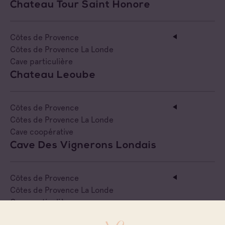
Chateau Tour Saint Honore
Côtes de Provence
Côtes de Provence La Londe
Cave particulière
Chateau Leoube
Côtes de Provence
Côtes de Provence La Londe
Cave coopérative
Cave Des Vignerons Londais
Côtes de Provence
Côtes de Provence La Londe
Cave particulière
Château Sainte Marguerite