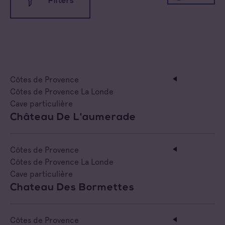
Filters
Côtes de Provence
Côtes de Provence Fréjus
Côtes de Provence La Londe
Côtes de Provence
Côtes de Provence Notre Dame des Anges
All families
Côtes de Provence La Londe
Cave particulière
Côtes de Provence Pierrefeu
Cave coopérative
Château De L'aumerade
Côtes de Provence Sainte Victoire
Cave particulière
Côtes de Provence
Négoce vinificateur
Côtes de Provence La Londe
Cave particulière
Negociant
Chateau Des Bormettes
Négociant Etranger
Côtes de Provence