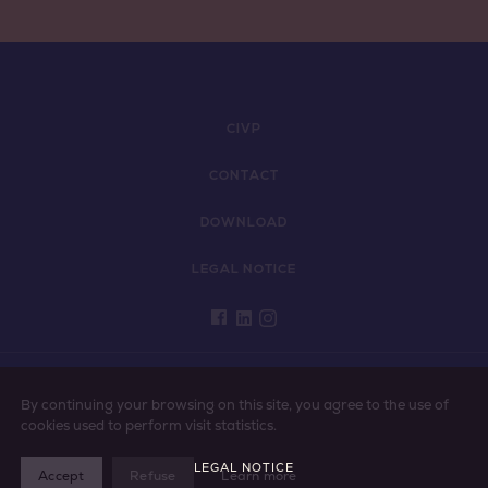
CIVP
CONTACT
DOWNLOAD
LEGAL NOTICE
PLEASE ENJOY VINS DE PROVENCE RESPONSIBLY
By continuing your browsing on this site, you agree to the use of
cookies used to perform visit statistics.
LEGAL NOTICE
Accept
Refuse
Learn more