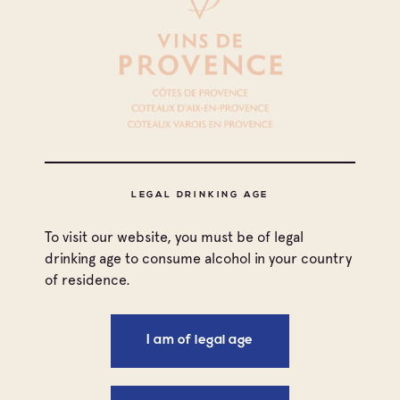
Côtes de Provence
Côtes de Provence La Londe
Cave particulière
Château Maravenne
Côtes de Provence
Côtes de Provence La Londe
LEGAL DRINKING AGE
Cave particulière
Domaine De Revaou
To visit our website, you must be of legal
drinking age to consume alcohol in your country
of residence.
Côtes de Provence
Côtes de Provence La Londe
Cave particulière
I am of legal age
Domaine Des Trois Chênes