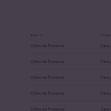
Coteau
Prove
Côtes 
Côtes 
AOC
TYPE
Côtes 
Londe
Côtes de Provence
Cave 
Côtes 
Dame 
Côtes de Provence
Cave 
Côtes 
Pierre
Côtes de Provence
Cave 
Côtes 
Victoir
Côtes de Provence
Cave 
Côtes de Provence
Cave 