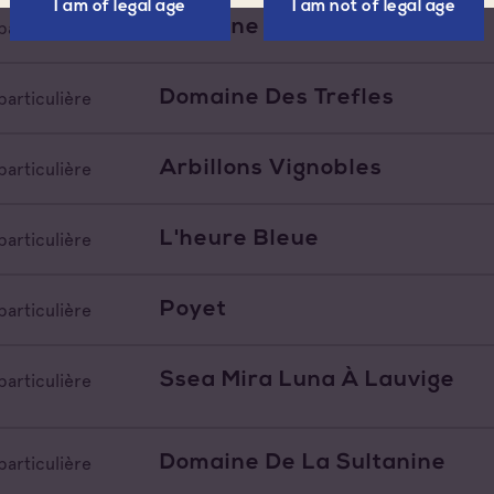
I am of legal age
I am not of legal age
Domaine De L'avellan
particulière
Domaine Des Trefles
particulière
Arbillons Vignobles
particulière
L'heure Bleue
particulière
Poyet
particulière
Ssea Mira Luna À Lauvige
particulière
Domaine De La Sultanine
particulière