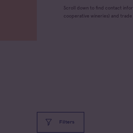
Scroll down to find contact inf
cooperative wineries) and trad
All app
Filters
Coteau
Prove