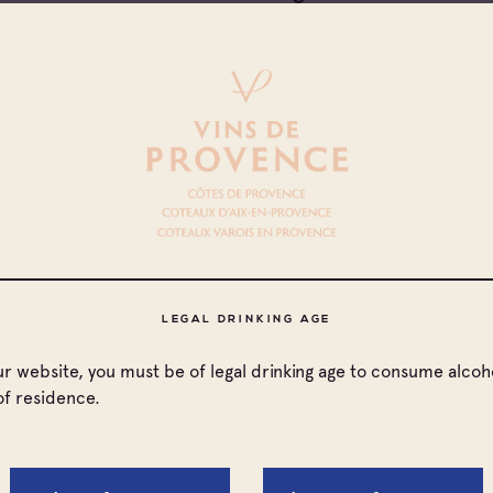
Domaine Des Trois Chenes
particulière
Domaine De Bregancon
particulière
Amc Agri
particulière
Domaine Croix Rousse
particulière
LEGAL DRINKING AGE
Domaine De La Coulerette
particulière
our website, you must be of legal drinking age to consume alcoho
of residence.
Fauchon-Ruggieri
particulière