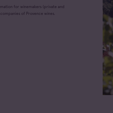
ormation for winemakers (private and
e companies of Provence wines.
ellations
x d'Aix-en-
All families
nce