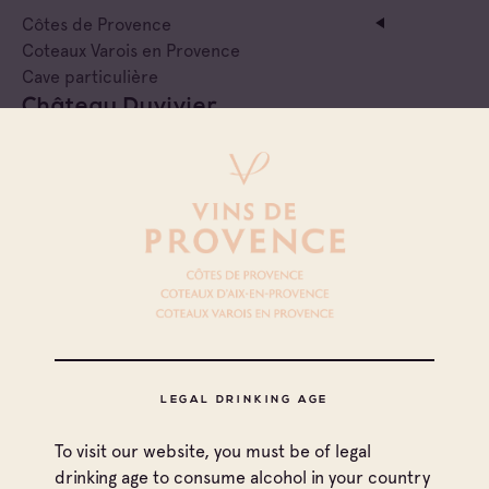
Côtes de Provence
Coteaux Varois en Provence
Cave particulière
Château Duvivier
Coteaux Varois en Provence
Cave particulière
Château La Calisse
Coteaux Varois en Provence
Cave particulière
Chateau La Curniere
LEGAL DRINKING AGE
Coteaux Varois en Provence
To visit our website, you must be of legal
Cave particulière
drinking age to consume alcohol in your country
Château La Lieue