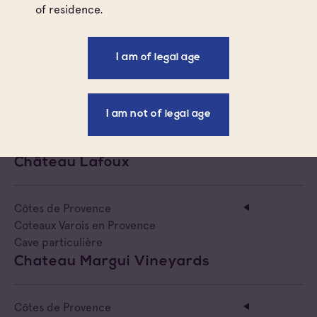
of residence.
Coteaux Varois en Provence
I am of legal age
Cave particulière
Château La Margilliere
I am not of legal age
Coteaux Varois en Provence
Cave particulière
Château Lafoux
Côtes de Provence
Coteaux Varois en Provence
Cave particulière
Chateau Margui Vineyards
Côtes de Provence