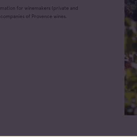
ormation for winemakers (private and
e companies of Provence wines.
All families
ellations
Cave coopérative