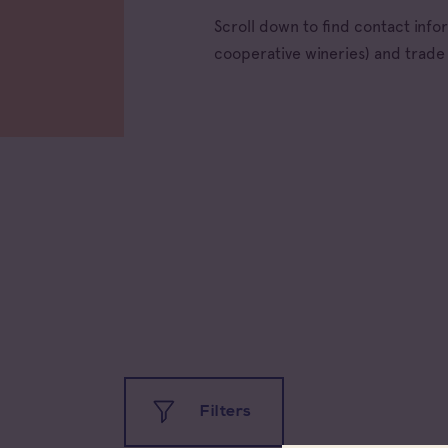
Scroll down to find contact inf
cooperative wineries) and trad
Filters
All app