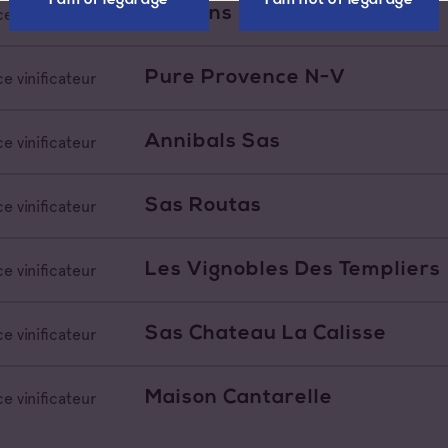
I am of legal age
I am not of legal age
Les Vins Manzoni
e vinificateur
Pure Provence N-V
e vinificateur
Annibals Sas
e vinificateur
Sas Routas
e vinificateur
Les Vignobles Des Templiers
e vinificateur
Sas Chateau La Calisse
e vinificateur
Maison Cantarelle
e vinificateur