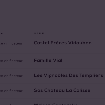
x d'Aix-en-
nce
x Varois en
All families
nce
de Provence
Cave coopérative
NAME
de Provence Fréjus
Cave particulière
Castel Frères Vidauban
e vinificateur
de Provence La
Négoce vinificateur
Famille Vial
e vinificateur
de Provence Notre
Negociant
des Anges
de Provence
Les Vignobles Des Templiers
Négociant Etranger
e vinificateur
feu
de Provence Sainte
Négociant Extérieur
e
Sas Chateau La Calisse
e vinificateur
Négociant Local