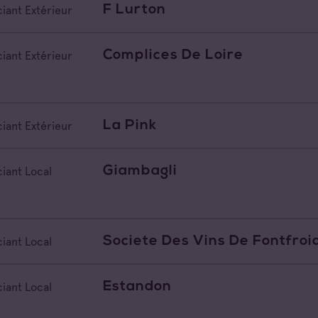
F Lurton
iant Extérieur
Complices De Loire
iant Extérieur
La Pink
iant Extérieur
Giambagli
iant Local
Societe Des Vins De Fontfroi
iant Local
Estandon
iant Local