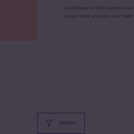
Scroll down to find contact inf
cooperative wineries) and trad
Filters
All app