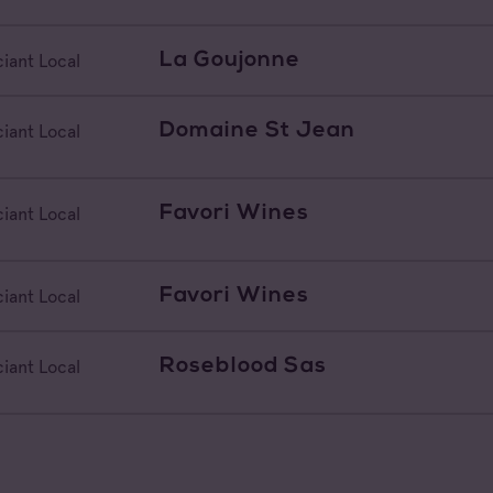
La Goujonne
iant Local
Domaine St Jean
iant Local
Favori Wines
iant Local
Favori Wines
iant Local
Roseblood Sas
iant Local