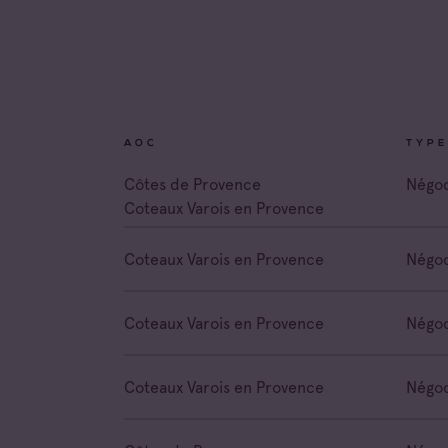
Coteau
Prove
Coteau
Prove
Côtes 
AOC
TYPE
Côtes 
Côtes de Provence
Négoc
Coteaux Varois en Provence
Côtes 
Londe
Coteaux Varois en Provence
Négoc
Côtes 
Dame 
Côtes 
Coteaux Varois en Provence
Négoc
Pierre
Côtes 
Victoir
Coteaux Varois en Provence
Négoc