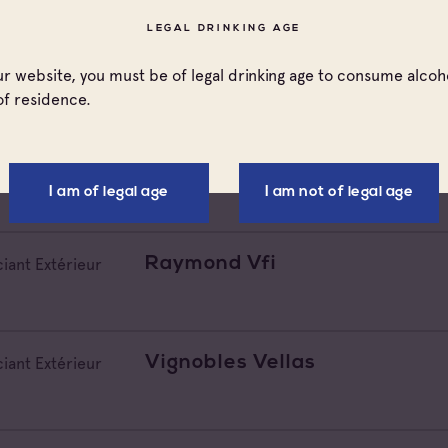
LEGAL DRINKING AGE
Les Vins Skalli
iant Extérieur
our website, you must be of legal drinking age to consume alcoho
of residence.
Terranea
iant Extérieur
I am of legal age
I am not of legal age
Raymond Vfi
iant Extérieur
Vignobles Vellas
iant Extérieur