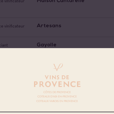
Maison Cantarelle
e vinificateur
Artesans
e vinificateur
Gayolle
iant
Castel Frères Thiais
iant Extérieur
Fiee Des Lois
iant Extérieur
Castel Freres Blanquefort
iant Extérieur