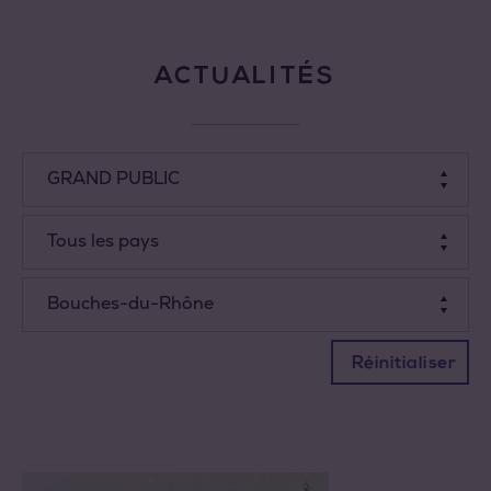
ACTUALITÉS
Tous les types
GRAND PUBLIC
PROFESSIONNELS
Tous les pays
Tous les départements
Allemagne
Bouches-du-Rhône
France
Réinitialiser
Royaume-Uni
États-Unis