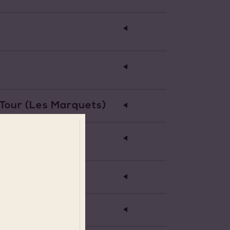
 Tour (les Marquets)
ur Du Var