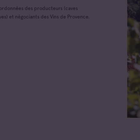
oordonnées des producteurs (caves
ves) et négociants des Vins de Provence.
 les appellations
x d'Aix-en-
nce