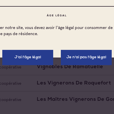
Les Vignerons Du Luc
coopérative
ÂGE LÉGAL
ter notre site, vous devez avoir l'âge légal pour consommer de 
Cave Des Vignerons Londais
coopérative
re pays de résidence.
La Lorguaise
coopérative
J'ai l'âge légal
Je n'ai pas l'âge légal
Vignobles De Ramatuelle
coopérative
Les Vignerons De Roquefort
coopérative
Les Maîtres Vignerons De Go
coopérative