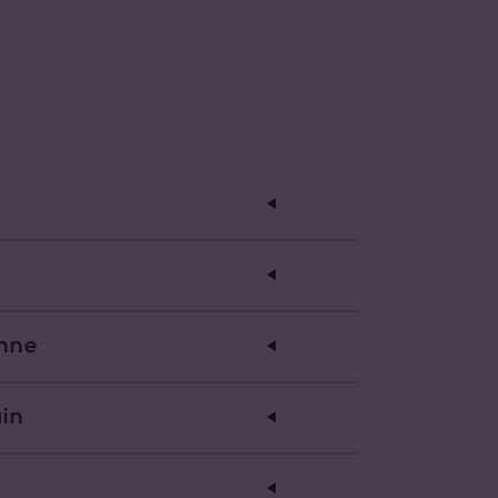
enne
in