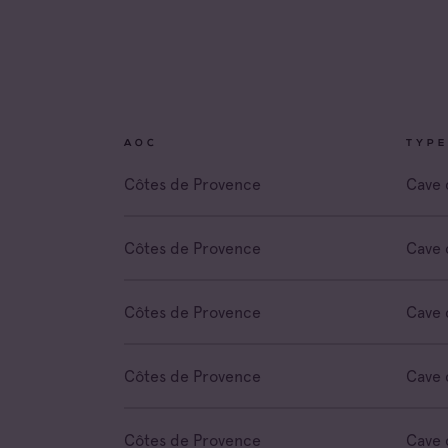
Coteau
Prove
Côtes 
Côtes 
AOC
TYPE
Côtes 
Londe
Côtes de Provence
Cave 
Côtes 
Dame 
Côtes de Provence
Cave 
Côtes 
Pierre
Côtes de Provence
Cave 
Côtes 
Victoir
Côtes de Provence
Cave 
Côtes de Provence
Cave 