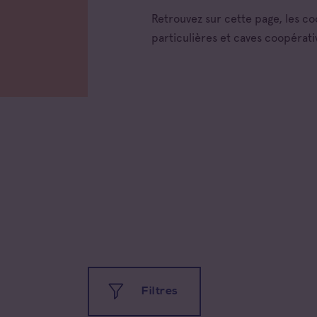
Retrouvez sur cette page, les c
particulières et caves coopérati
Toutes
Filtres
Coteau
Prove