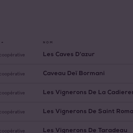
x Varois en
nce
de Provence
Toutes les familles
de Provence Fréjus
Cave coopérative
NOM
de Provence La
Cave particulière
Les Caves D'azur
coopérative
de Provence Notre
Négoce vinificateur
des Anges
Caveau Deï Bormani
coopérative
de Provence
Negociant
feu
Les Vignerons De La Cadier
coopérative
de Provence Sainte
Négociant Etranger
e
Négociant Extérieur
Les Vignerons De Saint Roma
coopérative
Négociant Local
Les Vignerons De Taradeau
coopérative