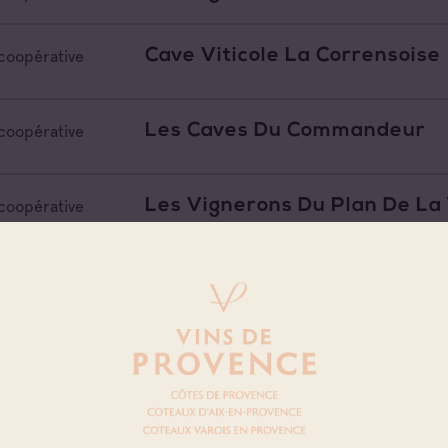
Cave Viticole La Corrensoise
coopérative
Les Caves Du Commandeur
coopérative
Les Vignerons Du Plan De La
coopérative
Le Cellier De Marius Caïus
coopérative
Les Vignerons De Grimaud
coopérative
La Guilde Des Vignerons Coe
coopérative