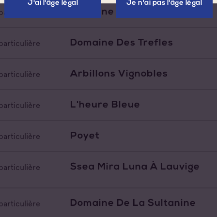
J'ai l'âge légal
Je n'ai pas l'âge légal
Domaine De L'avellan
particulière
Domaine Des Trefles
particulière
Arbillons Vignobles
particulière
L'heure Bleue
particulière
Poyet
particulière
Ssea Mira Luna À Lauvige
particulière
Domaine De La Sultanine
particulière