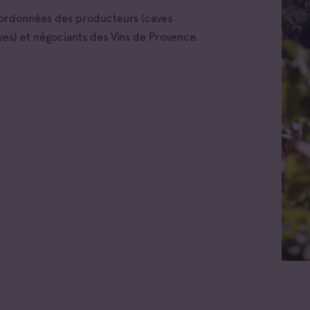
oordonnées des producteurs (caves
ves) et négociants des Vins de Provence.
 les appellations
x d'Aix-en-
Toutes les familles
nce