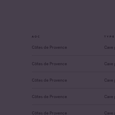
Coteau
Prove
Côtes 
Côtes 
AOC
TYPE
Côtes 
Londe
Côtes de Provence
Cave 
Côtes 
Dame 
Côtes de Provence
Cave 
Côtes 
Pierre
Côtes de Provence
Cave 
Côtes 
Victoir
Côtes de Provence
Cave 
Côtes de Provence
Cave 