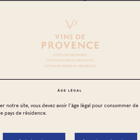
Domaine Des Trois Chenes
particulière
Domaine De Bregancon
particulière
Amc Agri
particulière
Domaine Croix Rousse
particulière
ÂGE LÉGAL
Domaine De La Coulerette
particulière
ter notre site, vous devez avoir l'âge légal pour consommer de 
re pays de résidence.
Fauchon-Ruggieri
particulière