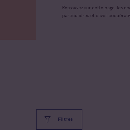
Retrouvez sur cette page, les c
particulières et caves coopérati
Toutes
Filtres
Coteau
Prove