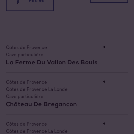
Filtres
Coteaux d'Aix-en-Provence
Coteaux Varois en Provence
Toutes les familles
Côtes de Provence
Cave coopérative
Côtes de Provence
Côtes de Provence Fréjus
Cave particulière
Cave particulière
La Ferme Du Vallon Des Bouis
Côtes de Provence La Londe
Négoce vinificateur
Côtes de Provence Notre Dame des Anges
Negociant
Côtes de Provence
Côtes de Provence La Londe
Côtes de Provence Pierrefeu
Négociant Etranger
Cave particulière
Château De Bregancon
Côtes de Provence Sainte Victoire
Négociant Extérieur
Côtes de Provence
Négociant Local
Côtes de Provence La Londe