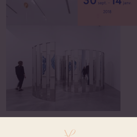
30
14
sept.
-
janv.
2018
**Cet automne, le Château La Coste présente Your Way,
une nouvelle exposition par l’artiste danois Jeppe Hein.
A voir jusqu’au 14 janvier 2018. **