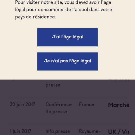
CANADA / 
Pour visiter notre site, vous devez avoir l'âge
légal pour consommer de l'alcool dans votre
pays de résidence.
10 juil. 2017
Info presse
Canada
CANADA / 
J'ai l'âge légal
10 juil. 2017
Info presse
Canada
CANADA /
10 juil. 2017
Info presse
Canada
CANADA / 
Je n'ai pas l'âge légal
7 juil. 2017
Dossier de
France
Bienvenu
presse
30 juin 2017
Conférence
France
Marché mo
de presse
1 juin 2017
Info presse
Royaume-
UK / Vin