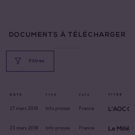
DOCUMENTS À TÉLÉCHARGER
Filtres
Tous les types
TYPE
PAYS
DATE
TITRE
27 mars 2018
Info presse
France
Conférence de presse
L’AOC Côt
Tous les pays
Dossier de presse
Canada
23 mars 2018
Info presse
France
Le Millé