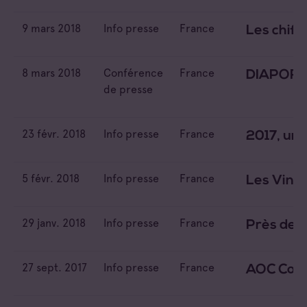
Info presse
France
9 mars 2018
Info presse
France
Les chiff
Royaume-Uni
8 mars 2018
Conférence
France
DIAPORAMA
États-Unis
de presse
23 févr. 2018
Info presse
France
2017, une
5 févr. 2018
Info presse
France
Les Vins
29 janv. 2018
Info presse
France
Près de 2
27 sept. 2017
Info presse
France
AOC Cotea