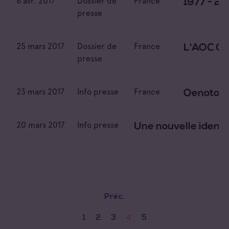
6 avr. 2017
Dossier de
France
1977 - 20
presse
25 mars 2017
Dossier de
France
L'AOC Cot
presse
23 mars 2017
Info presse
France
Oenotouri
20 mars 2017
Info presse
Une nouvelle identi
Préc.
1
2
3
5
4